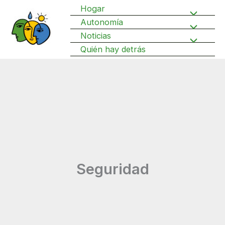
Ir
Hogar
Alternar
al
Autonomía
Alternar
contenido
Noticias
menú
Alternar
Quién hay detrás
menú
menú
Seguridad