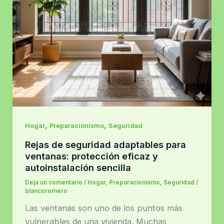
,
,
Hogar
Preparacionismo
Seguridad
Rejas de seguridad adaptables para
ventanas: protección eficaz y
autoinstalación sencilla
Deja un comentario
/
Hogar
,
Preparacionismo
,
Seguridad
/
blancoromero
Las ventanas son uno de los puntos más
vulnerables de una vivienda. Muchas