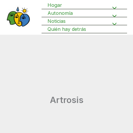
Ir
Hogar
Alternar
al
Autonomía
Alternar
contenido
Noticias
menú
Alternar
Quién hay detrás
menú
menú
Artrosis