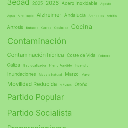
3edad
2026
2025
Acero Inoxidable
Agosto
Alzheimer
Andalucía
Agua
Aire limpio
Aranceles
Artritis
Cocina
Artrosis
Butacas
Carros
Cerámica
Contaminación
Contaminación hídrica
Coste de Vida
Febrero
Galiza
Geolocalizador
Hierro Fundido
Incendio
Inundaciones
Marzo
Madera Natural
Mayo
Movilidad Reducida
Otoño
Móviles
Partido Popular
Partido Socialista