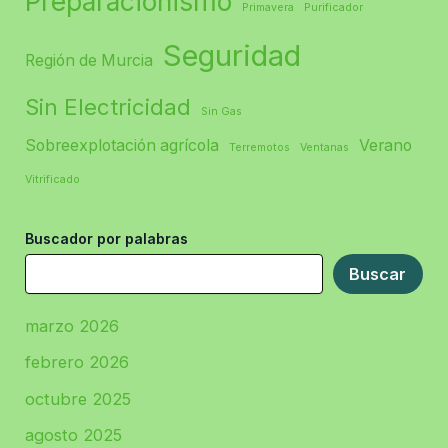
Preparacionismo
Primavera
Purificador
Seguridad
Región de Murcia
Sin Electricidad
Sin Gas
Sobreexplotación agrícola
Verano
Terremotos
Ventanas
Vitrificado
Buscador por palabras
Buscar
marzo 2026
febrero 2026
octubre 2025
agosto 2025