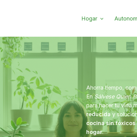
Hogar
Autonom
Ahorra tiempo, com
En
Sálvese Quien 
para hacer tu vida 
reducida
y solucio
cocina sin tóxicos
hogar
.