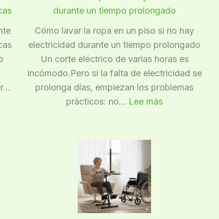
cas
durante un tiempo prolongado
nte
Cómo lavar la ropa en un piso si no hay
cas
electricidad durante un tiempo prolongado
o
Un corte eléctrico de varias horas es
incómodo.Pero si la falta de electricidad se
er…
prolonga días, empiezan los problemas
:
prácticos: no…
Lee más
Cómo
lavar
la
ropa
si
no
hay
electricidad