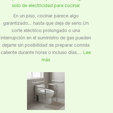
solo de electricidad para cocinar
En un piso, cocinar parece algo
garantizado… hasta que deja de serlo.Un
corte eléctrico prolongado o una
interrupción en el suministro de gas pueden
dejarte sin posibilidad de preparar comida
caliente durante horas o incluso días….
Lee
:
más
Por
qué
no
debes
depender
solo
de