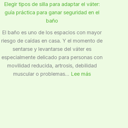
Elegir tipos de silla para adaptar el váter:
gas
guía práctica para ganar seguridad en el
o
baño
solo
de
El baño es uno de los espacios con mayor
electricidad
riesgo de caídas en casa. Y el momento de
para
sentarse y levantarse del váter es
cocinar
especialmente delicado para personas con
movilidad reducida, artrosis, debilidad
:
muscular o problemas…
Lee más
Elegir
tipos
de
silla
para
adaptar